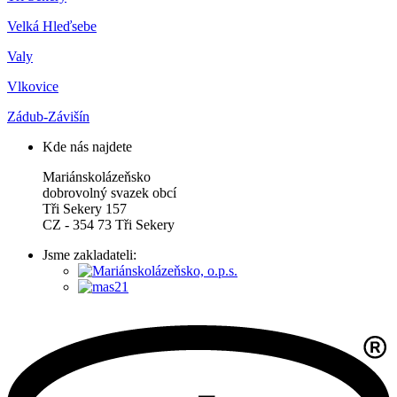
Velká Hleďsebe
Valy
Vlkovice
Zádub-Závišín
Kde nás najdete
Mariánskolázeňsko
dobrovolný svazek obcí
Tři Sekery 157
CZ - 354 73 Tři Sekery
Jsme zakladateli: