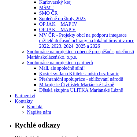
Karlovarský kraj
MŠMT
SMO ČR
Společně do školy 2023
OP JAK _ MAP IV
OP JAK _ MAP V
MV ČR - Projekty obcí na podporu integrace
držitelů dočasné ochrany na lokální úrovni v roce
2022, 2023, 2024, 2025 a 2026
Spolupráce na projektech obecně prospěšné společnosti
Mariánskolázeňsko, o.p.s.
Spolupráce na projektech partnerů
Malí, ale společně silní!
Kostel sv. Jana Křtitele - místo bez hranic
Přeshraniční spolupráce - sbližování národů
Mikrojesle Čtyřlístek Mariánské Lázně
Dětská skupina ULITKA Mariánské Lázně
Partnerství
Kontakty
Kontakt
Napište nám
Rychlé odkazy