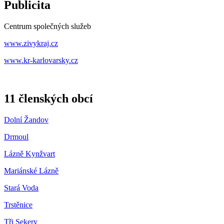
Publicita
Centrum společných služeb
www.zivykraj.cz
www.kr-karlovarsky.cz
11 členských obcí
Dolní Žandov
Drmoul
Lázně Kynžvart
Mariánské Lázně
Stará Voda
Trstěnice
Tři Sekery