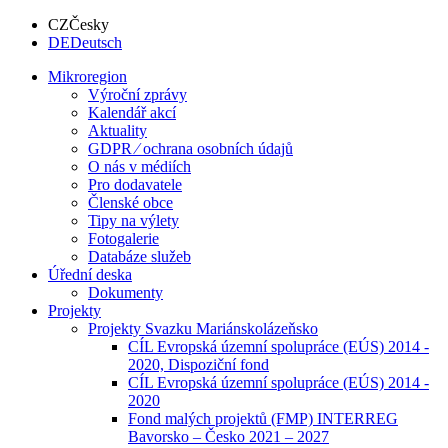
CZ
Česky
DE
Deutsch
Mikroregion
Výroční zprávy
Kalendář akcí
Aktuality
GDPR ⁄ ochrana osobních údajů
O nás v médiích
Pro dodavatele
Členské obce
Tipy na výlety
Fotogalerie
Databáze služeb
Úřední deska
Dokumenty
Projekty
Projekty Svazku Mariánskolázeňsko
CÍL Evropská územní spolupráce (EÚS) 2014 -
2020, Dispoziční fond
CÍL Evropská územní spolupráce (EÚS) 2014 -
2020
Fond malých projektů (FMP) INTERREG
Bavorsko – Česko 2021 – 2027