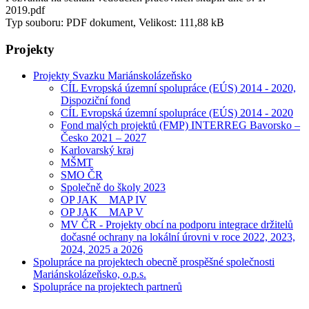
2019.pdf
Typ souboru: PDF dokument, Velikost: 111,88 kB
Projekty
Projekty Svazku Mariánskolázeňsko
CÍL Evropská územní spolupráce (EÚS) 2014 - 2020,
Dispoziční fond
CÍL Evropská územní spolupráce (EÚS) 2014 - 2020
Fond malých projektů (FMP) INTERREG Bavorsko –
Česko 2021 – 2027
Karlovarský kraj
MŠMT
SMO ČR
Společně do školy 2023
OP JAK _ MAP IV
OP JAK _ MAP V
MV ČR - Projekty obcí na podporu integrace držitelů
dočasné ochrany na lokální úrovni v roce 2022, 2023,
2024, 2025 a 2026
Spolupráce na projektech obecně prospěšné společnosti
Mariánskolázeňsko, o.p.s.
Spolupráce na projektech partnerů