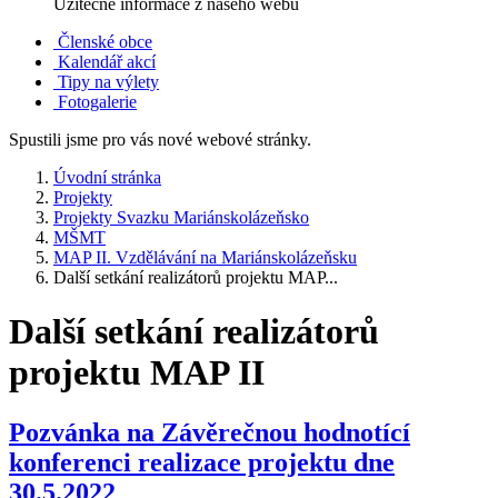
Užitečné informace z našeho webu
Členské obce
Kalendář akcí
Tipy na výlety
Fotogalerie
Spustili jsme pro vás nové webové stránky.
Úvodní stránka
Projekty
Projekty Svazku Mariánskolázeňsko
MŠMT
MAP II. Vzdělávání na Mariánskolázeňsku
Další setkání realizátorů projektu MAP...
Další setkání realizátorů
projektu MAP II
Pozvánka na Závěrečnou hodnotící
konferenci realizace projektu dne
30.5.2022