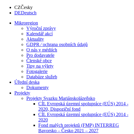
CZ
Česky
DE
Deutsch
Mikroregion
Výroční zprávy
Kalendář akcí
Aktuality
GDPR ⁄ ochrana osobních údajů
O nás v médiích
Pro dodavatele
Členské obce
Tipy na výlety
Fotogalerie
Databáze služeb
Úřední deska
Dokumenty
Projekty
Projekty Svazku Mariánskolázeňsko
CÍL Evropská územní spolupráce (EÚS) 2014 -
2020, Dispoziční fond
CÍL Evropská územní spolupráce (EÚS) 2014 -
2020
Fond malých projektů (FMP) INTERREG
Bavorsko – Česko 2021 – 2027