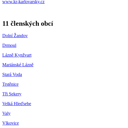
www.kr-karlovarsky.cz
11 členských obcí
Dolní Žandov
Drmoul
Lázně Kynžvart
Mariánské Lázně
Stará Voda
Trstěnice
Tři Sekery
Velká Hleďsebe
Valy
Vlkovice