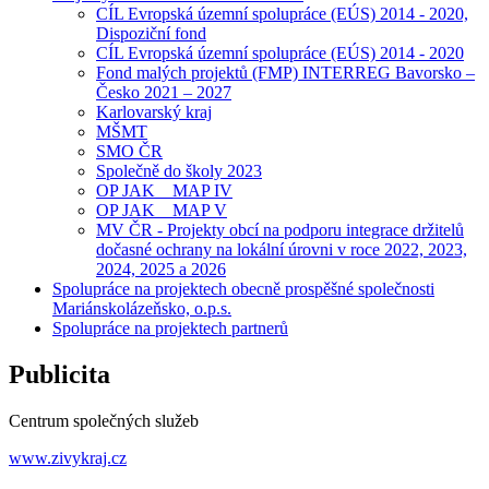
CÍL Evropská územní spolupráce (EÚS) 2014 - 2020,
Dispoziční fond
CÍL Evropská územní spolupráce (EÚS) 2014 - 2020
Fond malých projektů (FMP) INTERREG Bavorsko –
Česko 2021 – 2027
Karlovarský kraj
MŠMT
SMO ČR
Společně do školy 2023
OP JAK _ MAP IV
OP JAK _ MAP V
MV ČR - Projekty obcí na podporu integrace držitelů
dočasné ochrany na lokální úrovni v roce 2022, 2023,
2024, 2025 a 2026
Spolupráce na projektech obecně prospěšné společnosti
Mariánskolázeňsko, o.p.s.
Spolupráce na projektech partnerů
Publicita
Centrum společných služeb
www.zivykraj.cz