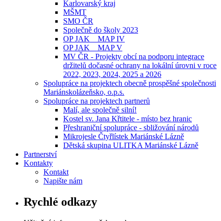
Karlovarský kraj
MŠMT
SMO ČR
Společně do školy 2023
OP JAK _ MAP IV
OP JAK _ MAP V
MV ČR - Projekty obcí na podporu integrace
držitelů dočasné ochrany na lokální úrovni v roce
2022, 2023, 2024, 2025 a 2026
Spolupráce na projektech obecně prospěšné společnosti
Mariánskolázeňsko, o.p.s.
Spolupráce na projektech partnerů
Malí, ale společně silní!
Kostel sv. Jana Křtitele - místo bez hranic
Přeshraniční spolupráce - sbližování národů
Mikrojesle Čtyřlístek Mariánské Lázně
Dětská skupina ULITKA Mariánské Lázně
Partnerství
Kontakty
Kontakt
Napište nám
Rychlé odkazy