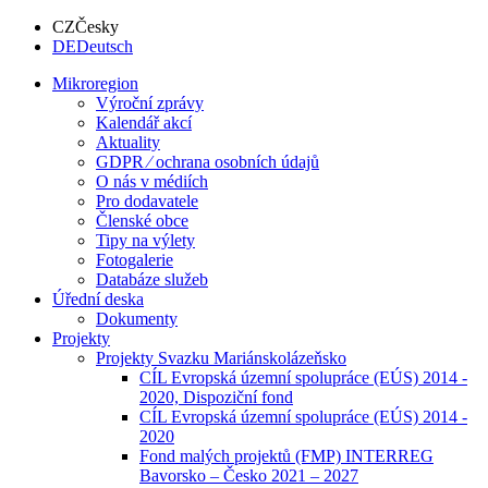
CZ
Česky
DE
Deutsch
Mikroregion
Výroční zprávy
Kalendář akcí
Aktuality
GDPR ⁄ ochrana osobních údajů
O nás v médiích
Pro dodavatele
Členské obce
Tipy na výlety
Fotogalerie
Databáze služeb
Úřední deska
Dokumenty
Projekty
Projekty Svazku Mariánskolázeňsko
CÍL Evropská územní spolupráce (EÚS) 2014 -
2020, Dispoziční fond
CÍL Evropská územní spolupráce (EÚS) 2014 -
2020
Fond malých projektů (FMP) INTERREG
Bavorsko – Česko 2021 – 2027