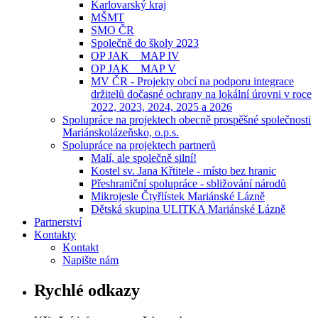
Karlovarský kraj
MŠMT
SMO ČR
Společně do školy 2023
OP JAK _ MAP IV
OP JAK _ MAP V
MV ČR - Projekty obcí na podporu integrace
držitelů dočasné ochrany na lokální úrovni v roce
2022, 2023, 2024, 2025 a 2026
Spolupráce na projektech obecně prospěšné společnosti
Mariánskolázeňsko, o.p.s.
Spolupráce na projektech partnerů
Malí, ale společně silní!
Kostel sv. Jana Křtitele - místo bez hranic
Přeshraniční spolupráce - sbližování národů
Mikrojesle Čtyřlístek Mariánské Lázně
Dětská skupina ULITKA Mariánské Lázně
Partnerství
Kontakty
Kontakt
Napište nám
Rychlé odkazy