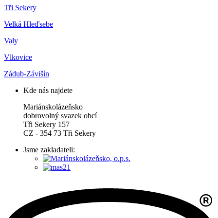
Tři Sekery
Velká Hleďsebe
Valy
Vlkovice
Zádub-Závišín
Kde nás najdete
Mariánskolázeňsko
dobrovolný svazek obcí
Tři Sekery 157
CZ - 354 73 Tři Sekery
Jsme zakladateli: