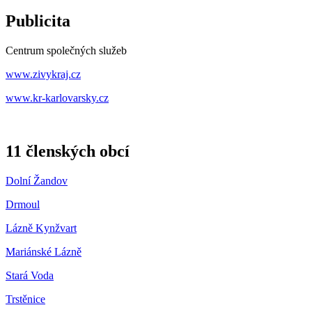
Publicita
Centrum společných služeb
www.zivykraj.cz
www.kr-karlovarsky.cz
11 členských obcí
Dolní Žandov
Drmoul
Lázně Kynžvart
Mariánské Lázně
Stará Voda
Trstěnice