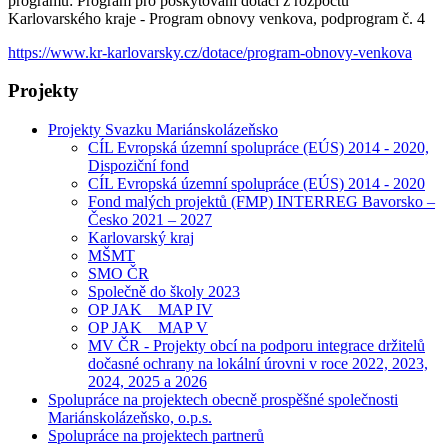
programu: Program pro poskytování dotací z rozpočtu
Karlovarského kraje - Program obnovy venkova, podprogram č. 4
https://www.kr-karlovarsky.cz/dotace/program-obnovy-venkova
Projekty
Projekty Svazku Mariánskolázeňsko
CÍL Evropská územní spolupráce (EÚS) 2014 - 2020,
Dispoziční fond
CÍL Evropská územní spolupráce (EÚS) 2014 - 2020
Fond malých projektů (FMP) INTERREG Bavorsko –
Česko 2021 – 2027
Karlovarský kraj
MŠMT
SMO ČR
Společně do školy 2023
OP JAK _ MAP IV
OP JAK _ MAP V
MV ČR - Projekty obcí na podporu integrace držitelů
dočasné ochrany na lokální úrovni v roce 2022, 2023,
2024, 2025 a 2026
Spolupráce na projektech obecně prospěšné společnosti
Mariánskolázeňsko, o.p.s.
Spolupráce na projektech partnerů