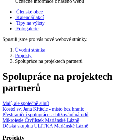
Užitečné informace z našeho webu
Členské obce
Kalendář akcí
Tipy na výlety
Fotogalerie
Spustili jsme pro vás nové webové stránky.
Úvodní stránka
Projekty
Spolupráce na projektech partnerů
Spolupráce na projektech
partnerů
Malí, ale společně silní!
Kostel sv. Jana Křtitele - místo bez hranic
Přeshraniční spolupráce - sbližování národů
Mikrojesle Čtyřlístek Mariánské Lázně
Dětská skupina ULITKA Mariánské Lázně
Projekty