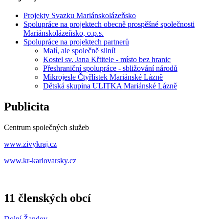
Projekty Svazku Mariánskolázeňsko
Spolupráce na projektech obecně prospěšné společnosti
Mariánskolázeňsko, o.p.s.
Spolupráce na projektech partnerů
Malí, ale společně silní!
Kostel sv. Jana Křtitele - místo bez hranic
Přeshraniční spolupráce - sbližování národů
Mikrojesle Čtyřlístek Mariánské Lázně
Dětská skupina ULITKA Mariánské Lázně
Publicita
Centrum společných služeb
www.zivykraj.cz
www.kr-karlovarsky.cz
11 členských obcí
Dolní Žandov