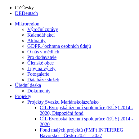
CZ
Česky
DE
Deutsch
Mikroregion
Výroční zprávy
Kalendář akcí
Aktuality
GDPR ⁄ ochrana osobních údajů
O nás v médiích
Pro dodavatele
Členské obce
Tipy na výlety
Fotogalerie
Databáze služeb
Úřední deska
Dokumenty
Projekty
Projekty Svazku Mariánskolázeňsko
CÍL Evropská územní spolupráce (EÚS) 2014 -
2020, Dispoziční fond
CÍL Evropská územní spolupráce (EÚS) 2014 -
2020
Fond malých projektů (FMP) INTERREG
Bavorsko – Česko 2021 – 2027