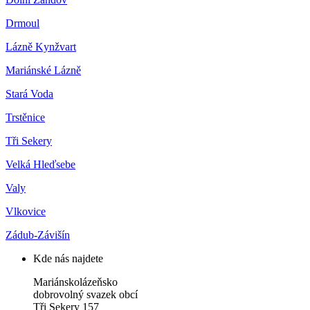
Drmoul
Lázně Kynžvart
Mariánské Lázně
Stará Voda
Trstěnice
Tři Sekery
Velká Hleďsebe
Valy
Vlkovice
Zádub-Závišín
Kde nás najdete
Mariánskolázeňsko
dobrovolný svazek obcí
Tři Sekery 157