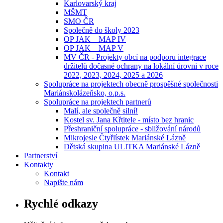
Karlovarský kraj
MŠMT
SMO ČR
Společně do školy 2023
OP JAK _ MAP IV
OP JAK _ MAP V
MV ČR - Projekty obcí na podporu integrace
držitelů dočasné ochrany na lokální úrovni v roce
2022, 2023, 2024, 2025 a 2026
Spolupráce na projektech obecně prospěšné společnosti
Mariánskolázeňsko, o.p.s.
Spolupráce na projektech partnerů
Malí, ale společně silní!
Kostel sv. Jana Křtitele - místo bez hranic
Přeshraniční spolupráce - sbližování národů
Mikrojesle Čtyřlístek Mariánské Lázně
Dětská skupina ULITKA Mariánské Lázně
Partnerství
Kontakty
Kontakt
Napište nám
Rychlé odkazy