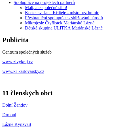
Spolupráce na projektech partnerů
Malí, ale společně silní!
Kostel sv. Jana Křtitele - místo bez hranic
Přeshraniční spolupráce - sbližování národů
Mikrojesle Čtyřlístek Mariánské Lázně
Dětská skupina ULITKA Mariánské Lázně
Publicita
Centrum společných služeb
www.zivykraj.cz
www.kr-karlovarsky.cz
11 členských obcí
Dolní Žandov
Drmoul
Lázně Kynžvart