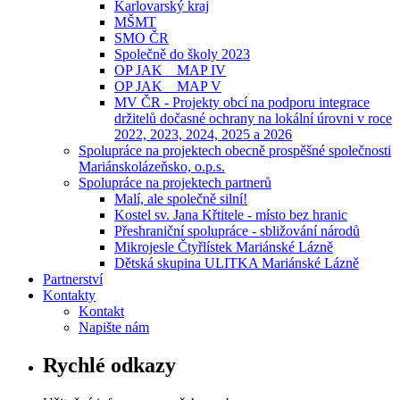
Karlovarský kraj
MŠMT
SMO ČR
Společně do školy 2023
OP JAK _ MAP IV
OP JAK _ MAP V
MV ČR - Projekty obcí na podporu integrace
držitelů dočasné ochrany na lokální úrovni v roce
2022, 2023, 2024, 2025 a 2026
Spolupráce na projektech obecně prospěšné společnosti
Mariánskolázeňsko, o.p.s.
Spolupráce na projektech partnerů
Malí, ale společně silní!
Kostel sv. Jana Křtitele - místo bez hranic
Přeshraniční spolupráce - sbližování národů
Mikrojesle Čtyřlístek Mariánské Lázně
Dětská skupina ULITKA Mariánské Lázně
Partnerství
Kontakty
Kontakt
Napište nám
Rychlé odkazy