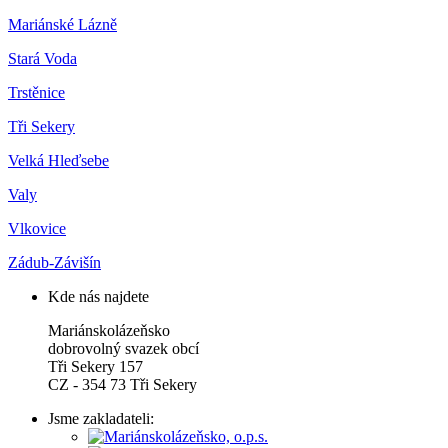
Mariánské Lázně
Stará Voda
Trstěnice
Tři Sekery
Velká Hleďsebe
Valy
Vlkovice
Zádub-Závišín
Kde nás najdete
Mariánskolázeňsko
dobrovolný svazek obcí
Tři Sekery 157
CZ - 354 73 Tři Sekery
Jsme zakladateli: