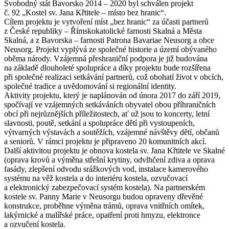
Svobodný stát Bavorsko 2014 – 2020 byl schválen projekt
č. 92 „Kostel sv. Jana Křtitele – místo bez hranic“.
Cílem projektu je vytvoření míst „bez hranic“ za účasti partnerů
z České republiky – Římskokatolické farnosti Skalná a Města
Skalná, a z Bavorska – farnosti Patrona Bavariae Neusorg a obce
Neusorg. Projekt vyplývá ze společné historie a území obývaného
oběma národy. Vzájemná přeshraniční podpora je již budována
na základě dlouholeté spolupráce a díky projektu bude rozšířena
při společné realizaci setkávání partnerů, což obohatí život v obcích,
společné tradice a uvědomování si regionální identity.
Aktivity projektu, který je naplánován od února 2017 do září 2019,
spočívají ve vzájemných setkáváních obyvatel obou příhraničních
obcí při nejrůznějších příležitostech, ať už jsou to koncerty, letní
slavnosti, poutě, setkání a spolupráce dětí při vystoupeních,
výtvarných výstavách a soutěžích, vzájemné návštěvy dětí, občanů
a seniorů. V rámci projektu je připraveno 20 komunitních akcí.
Další aktivitou projektu je obnova kostela sv. Jana Křtitele ve Skalné
(oprava krovů a výměna střešní krytiny, odvlhčení zdiva a oprava
fasády, zlepšení odvodu srážkových vod, instalace kamerového
systému na věž kostela a do interiéru kostela, ozvučovací
a elektronický zabezpečovací systém kostela). Na partnerském
kostele sv. Panny Marie v Neusorgu budou opraveny dřevěné
konstrukce, proběhne výměna trámů, oprava vnitřních omítek,
lakýrnické a malířské práce, opatření proti hmyzu, elektronce
a ozvučení kostela.