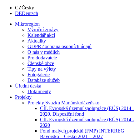
CZ
Česky
DE
Deutsch
Mikroregion
Výroční zprávy
Kalendář akcí
Aktuality
GDPR ⁄ ochrana osobních údajů
O nás v médiích
Pro dodavatele
Členské obce
Tipy na výlety
Fotogalerie
Databáze služeb
Úřední deska
Dokumenty
Projekty
Projekty Svazku Mariánskolázeňsko
CÍL Evropská územní spolupráce (EÚS) 2014 -
2020, Dispoziční fond
CÍL Evropská územní spolupráce (EÚS) 2014 -
2020
Fond malých projektů (FMP) INTERREG
Bavorsko – Česko 2021 – 2027