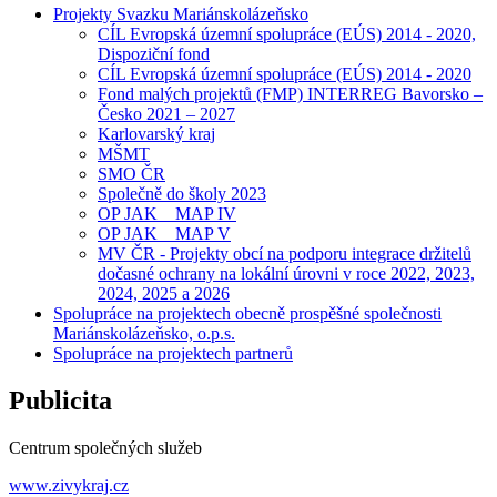
Projekty Svazku Mariánskolázeňsko
CÍL Evropská územní spolupráce (EÚS) 2014 - 2020,
Dispoziční fond
CÍL Evropská územní spolupráce (EÚS) 2014 - 2020
Fond malých projektů (FMP) INTERREG Bavorsko –
Česko 2021 – 2027
Karlovarský kraj
MŠMT
SMO ČR
Společně do školy 2023
OP JAK _ MAP IV
OP JAK _ MAP V
MV ČR - Projekty obcí na podporu integrace držitelů
dočasné ochrany na lokální úrovni v roce 2022, 2023,
2024, 2025 a 2026
Spolupráce na projektech obecně prospěšné společnosti
Mariánskolázeňsko, o.p.s.
Spolupráce na projektech partnerů
Publicita
Centrum společných služeb
www.zivykraj.cz