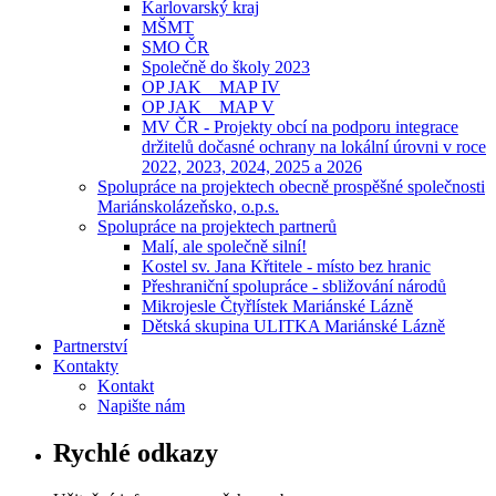
Karlovarský kraj
MŠMT
SMO ČR
Společně do školy 2023
OP JAK _ MAP IV
OP JAK _ MAP V
MV ČR - Projekty obcí na podporu integrace
držitelů dočasné ochrany na lokální úrovni v roce
2022, 2023, 2024, 2025 a 2026
Spolupráce na projektech obecně prospěšné společnosti
Mariánskolázeňsko, o.p.s.
Spolupráce na projektech partnerů
Malí, ale společně silní!
Kostel sv. Jana Křtitele - místo bez hranic
Přeshraniční spolupráce - sbližování národů
Mikrojesle Čtyřlístek Mariánské Lázně
Dětská skupina ULITKA Mariánské Lázně
Partnerství
Kontakty
Kontakt
Napište nám
Rychlé odkazy