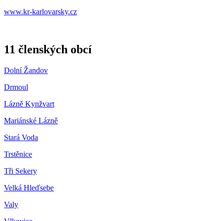
www.kr-karlovarsky.cz
11 členských obcí
Dolní Žandov
Drmoul
Lázně Kynžvart
Mariánské Lázně
Stará Voda
Trstěnice
Tři Sekery
Velká Hleďsebe
Valy