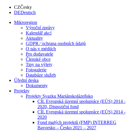
CZ
Česky
DE
Deutsch
Mikroregion
Výroční zprávy
Kalendář akcí
Aktuality
GDPR ⁄ ochrana osobních údajů
O nás v médiích
Pro dodavatele
Členské obce
Tipy na výlety
Fotogalerie
Databáze služeb
Úřední deska
Dokumenty
Projekty
Projekty Svazku Mariánskolázeňsko
CÍL Evropská územní spolupráce (EÚS) 2014 -
2020, Dispoziční fond
CÍL Evropská územní spolupráce (EÚS) 2014 -
2020
Fond malých projektů (FMP) INTERREG
Bavorsko – Česko 2021 – 2027