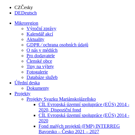
CZ
Česky
DE
Deutsch
Mikroregion
Výroční zprávy
Kalendář akcí
Aktuality
GDPR ⁄ ochrana osobních údajů
O nás v médiích
Pro dodavatele
Členské obce
Tipy na výlety
Fotogalerie
Databáze služeb
Úřední deska
Dokumenty
Projekty
Projekty Svazku Mariánskolázeňsko
CÍL Evropská územní spolupráce (EÚS) 2014 -
2020, Dispoziční fond
CÍL Evropská územní spolupráce (EÚS) 2014 -
2020
Fond malých projektů (FMP) INTERREG
Bavorsko – Česko 2021 – 2027