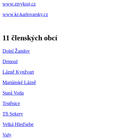
www.zivykraj.cz
www.kr-karlovarsky.cz
11 členských obcí
Dolní Žandov
Drmoul
Lázně Kynžvart
Mariánské Lázně
Stará Voda
Trstěnice
Tři Sekery
Velká Hleďsebe
Valy