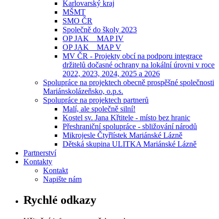
Karlovarský kraj
MŠMT
SMO ČR
Společně do školy 2023
OP JAK _ MAP IV
OP JAK _ MAP V
MV ČR - Projekty obcí na podporu integrace
držitelů dočasné ochrany na lokální úrovni v roce
2022, 2023, 2024, 2025 a 2026
Spolupráce na projektech obecně prospěšné společnosti
Mariánskolázeňsko, o.p.s.
Spolupráce na projektech partnerů
Malí, ale společně silní!
Kostel sv. Jana Křtitele - místo bez hranic
Přeshraniční spolupráce - sbližování národů
Mikrojesle Čtyřlístek Mariánské Lázně
Dětská skupina ULITKA Mariánské Lázně
Partnerství
Kontakty
Kontakt
Napište nám
Rychlé odkazy