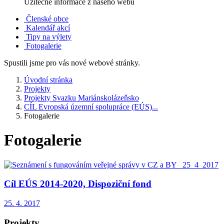
Užitečné informace z našeho webu
Členské obce
Kalendář akcí
Tipy na výlety
Fotogalerie
Spustili jsme pro vás nové webové stránky.
Úvodní stránka
Projekty
Projekty Svazku Mariánskolázeňsko
CÍL Evropská územní spolupráce (EÚS)...
Fotogalerie
Fotogalerie
Cíl EÚS 2014-2020, Dispoziční fond
25. 4. 2017
Projekty