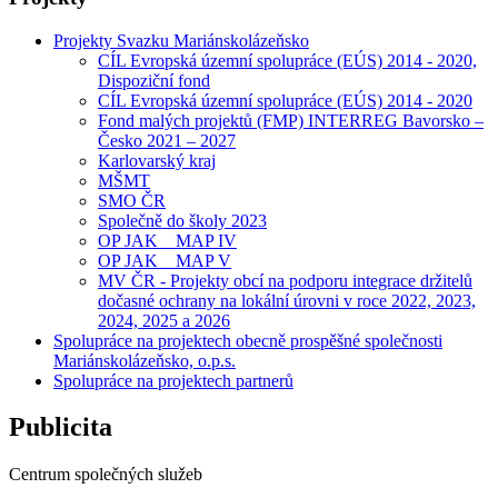
Projekty Svazku Mariánskolázeňsko
CÍL Evropská územní spolupráce (EÚS) 2014 - 2020,
Dispoziční fond
CÍL Evropská územní spolupráce (EÚS) 2014 - 2020
Fond malých projektů (FMP) INTERREG Bavorsko –
Česko 2021 – 2027
Karlovarský kraj
MŠMT
SMO ČR
Společně do školy 2023
OP JAK _ MAP IV
OP JAK _ MAP V
MV ČR - Projekty obcí na podporu integrace držitelů
dočasné ochrany na lokální úrovni v roce 2022, 2023,
2024, 2025 a 2026
Spolupráce na projektech obecně prospěšné společnosti
Mariánskolázeňsko, o.p.s.
Spolupráce na projektech partnerů
Publicita
Centrum společných služeb