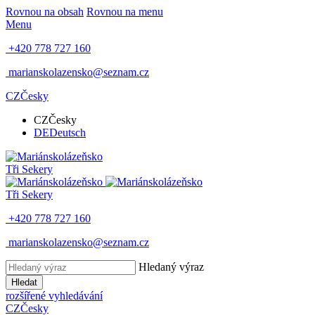
Rovnou na obsah
Rovnou na menu
Menu
+420 778 727 160
marianskolazensko@seznam.cz
CZ
Česky
CZ
Česky
DE
Deutsch
Tři Sekery
Tři Sekery
+420 778 727 160
marianskolazensko@seznam.cz
Hledaný výraz
Hledat
rozšířené vyhledávání
CZ
Česky