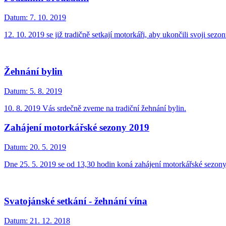
Datum:
7. 10. 2019
12. 10. 2019 se již tradičně setkají motorkáři, aby ukončili svoji sezo
Žehnání bylin
Datum:
5. 8. 2019
10. 8. 2019 Vás srdečně zveme na tradiční žehnání bylin.
Zahájení motorkářské sezony 2019
Datum:
20. 5. 2019
Dne 25. 5. 2019 se od 13,30 hodin koná zahájení motorkářské sezon
Svatojánské setkání - žehnání vína
Datum:
21. 12. 2018