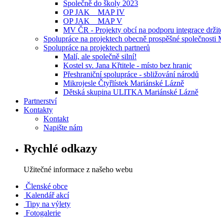
Společně do školy 2023
OP JAK _ MAP IV
OP JAK _ MAP V
MV ČR - Projekty obcí na podporu integrace držit
Spolupráce na projektech obecně prospěšné společnosti 
Spolupráce na projektech partnerů
Malí, ale společně silní!
Kostel sv. Jana Křtitele - místo bez hranic
Přeshraniční spolupráce - sbližování národů
Mikrojesle Čtyřlístek Mariánské Lázně
Dětská skupina ULITKA Mariánské Lázně
Partnerství
Kontakty
Kontakt
Napište nám
Rychlé odkazy
Užitečné informace z našeho webu
Členské obce
Kalendář akcí
Tipy na výlety
Fotogalerie