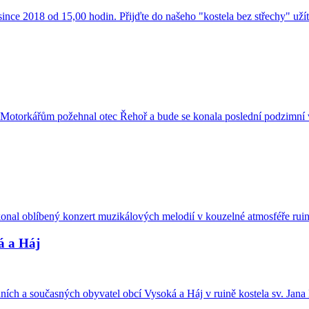
since 2018 od 15,00 hodin. Přijďte do našeho "kostela bez střechy" užít
 Motorkářům požehnal otec Řehoř a bude se konala poslední podzimní v
konal oblíbený konzert muzikálových melodií v kouzelné atmosféře ruiny 
á a Háj
ích a současných obyvatel obcí Vysoká a Háj v ruině kostela sv. Jana 