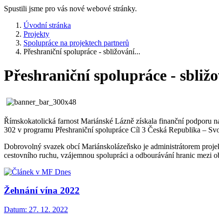
Spustili jsme pro vás nové webové stránky.
Úvodní stránka
Projekty
Spolupráce na projektech partnerů
Přeshraniční spolupráce - sbližování...
Přeshraniční spolupráce - sbliž
Římskokatolická farnost Mariánské Lázně získala finanční podporu na 
302 v programu Přeshraniční spolupráce Cíl 3 Česká Republika – Sv
Dobrovolný svazek obcí Mariánskolázeňsko je administrátorem projektu
cestovního ruchu, vzájemnou spolupráci a odbourávání hranic mezi ob
Žehnání vína 2022
Datum:
27. 12. 2022