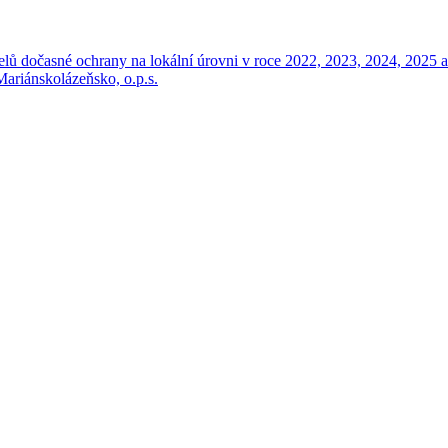
elů dočasné ochrany na lokální úrovni v roce 2022, 2023, 2024, 2025 
Mariánskolázeňsko, o.p.s.