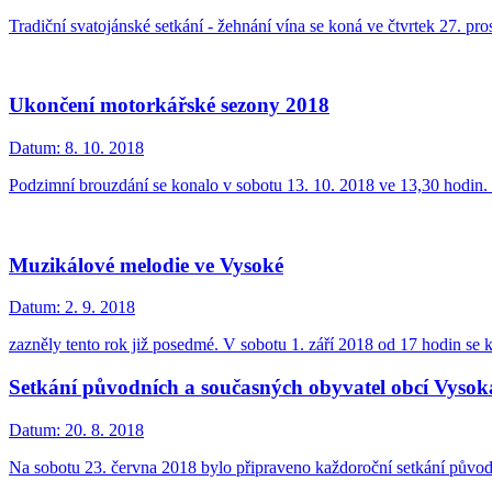
Tradiční svatojánské setkání - žehnání vína se koná ve čtvrtek 27. pro
Ukončení motorkářské sezony 2018
Datum:
8. 10. 2018
Podzimní brouzdání se konalo v sobotu 13. 10. 2018 ve 13,30 hodin.
Muzikálové melodie ve Vysoké
Datum:
2. 9. 2018
zazněly tento rok již posedmé. V sobotu 1. září 2018 od 17 hodin se 
Setkání původních a současných obyvatel obcí Vysok
Datum:
20. 8. 2018
Na sobotu 23. června 2018 bylo připraveno každoroční setkání původn