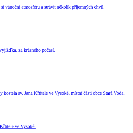
 si vánoční atmosféru a strávit několik příjemných chvil.
yjížďka, za krásného počasí.
kostela sv. Jana Křtitele ve Vysoké, místní části obce Stará Voda.
Křtitele ve Vysoké.