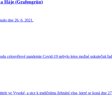
 a Háje (Grafengrün)
nalo dne 26. 6. 2021.
důvodu celosvětové pandemie Covid-19 nebylo letos možné uskutečnit řad
titele ve Vysoké, a sice k tradičnímu žehnání vína, které se koná dne 2