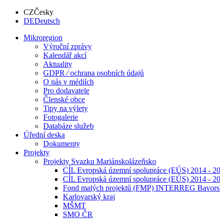
CZ
Česky
DE
Deutsch
Mikroregion
Výroční zprávy
Kalendář akcí
Aktuality
GDPR ⁄ ochrana osobních údajů
O nás v médiích
Pro dodavatele
Členské obce
Tipy na výlety
Fotogalerie
Databáze služeb
Úřední deska
Dokumenty
Projekty
Projekty Svazku Mariánskolázeňsko
CÍL Evropská územní spolupráce (EÚS) 2014 - 20
CÍL Evropská územní spolupráce (EÚS) 2014 - 2
Fond malých projektů (FMP) INTERREG Bavorsk
Karlovarský kraj
MŠMT
SMO ČR