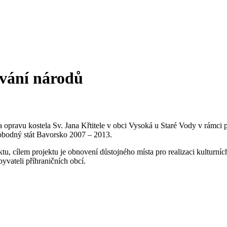
ování národů
opravu kostela Sv. Jana Křtitele v obci Vysoká u Staré Vody v rámci pr
obodný stát Bavorsko 2007 – 2013.
, cílem projektu je obnovení důstojného místa pro realizaci kulturních
yvateli příhraničních obcí.