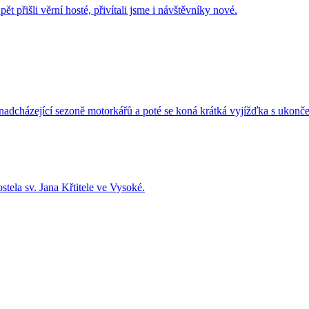
t přišli věrní hosté, přivítali jsme i návštěvníky nové.
nadcházející sezoně motorkářů a poté se koná krátká vyjížďka s ukon
stela sv. Jana Křtitele ve Vysoké.