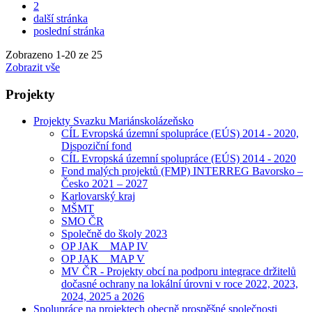
2
další stránka
poslední stránka
Zobrazeno
1
-
20
ze 25
Zobrazit vše
Projekty
Projekty Svazku Mariánskolázeňsko
CÍL Evropská územní spolupráce (EÚS) 2014 - 2020,
Dispoziční fond
CÍL Evropská územní spolupráce (EÚS) 2014 - 2020
Fond malých projektů (FMP) INTERREG Bavorsko –
Česko 2021 – 2027
Karlovarský kraj
MŠMT
SMO ČR
Společně do školy 2023
OP JAK _ MAP IV
OP JAK _ MAP V
MV ČR - Projekty obcí na podporu integrace držitelů
dočasné ochrany na lokální úrovni v roce 2022, 2023,
2024, 2025 a 2026
Spolupráce na projektech obecně prospěšné společnosti