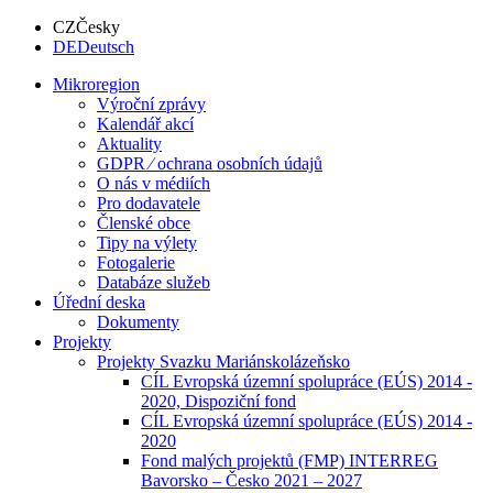
CZ
Česky
DE
Deutsch
Mikroregion
Výroční zprávy
Kalendář akcí
Aktuality
GDPR ⁄ ochrana osobních údajů
O nás v médiích
Pro dodavatele
Členské obce
Tipy na výlety
Fotogalerie
Databáze služeb
Úřední deska
Dokumenty
Projekty
Projekty Svazku Mariánskolázeňsko
CÍL Evropská územní spolupráce (EÚS) 2014 -
2020, Dispoziční fond
CÍL Evropská územní spolupráce (EÚS) 2014 -
2020
Fond malých projektů (FMP) INTERREG
Bavorsko – Česko 2021 – 2027