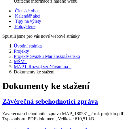
Užitečné informace z našeho webu
Členské obce
Kalendář akcí
Tipy na výlety
Fotogalerie
Spustili jsme pro vás nové webové stránky.
Úvodní stránka
Projekty
Projekty Svazku Mariánskolázeňsko
MŠMT
MAP I. Rozvoj vzdělávání na...
Dokumenty ke stažení
Dokumenty ke stažení
Závěrečná sebehodnotící zpráva
Zaverecna sebehodnotici zprava MAP_180531_2 rok projektu.pdf
Typ souboru: PDF dokument, Velikost: 610,51 kB