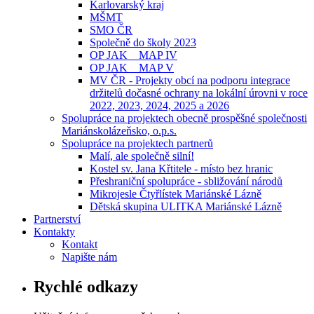
Karlovarský kraj
MŠMT
SMO ČR
Společně do školy 2023
OP JAK _ MAP IV
OP JAK _ MAP V
MV ČR - Projekty obcí na podporu integrace
držitelů dočasné ochrany na lokální úrovni v roce
2022, 2023, 2024, 2025 a 2026
Spolupráce na projektech obecně prospěšné společnosti
Mariánskolázeňsko, o.p.s.
Spolupráce na projektech partnerů
Malí, ale společně silní!
Kostel sv. Jana Křtitele - místo bez hranic
Přeshraniční spolupráce - sbližování národů
Mikrojesle Čtyřlístek Mariánské Lázně
Dětská skupina ULITKA Mariánské Lázně
Partnerství
Kontakty
Kontakt
Napište nám
Rychlé odkazy