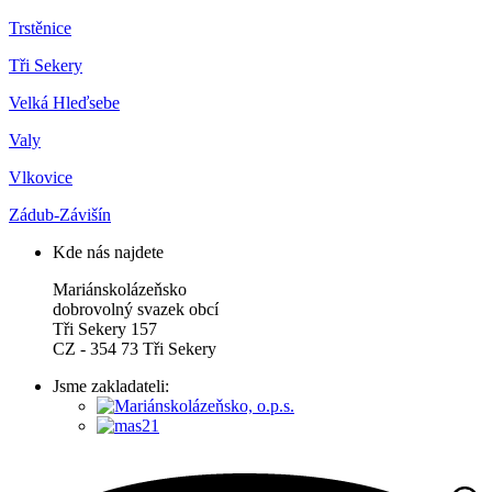
Trstěnice
Tři Sekery
Velká Hleďsebe
Valy
Vlkovice
Zádub-Závišín
Kde nás najdete
Mariánskolázeňsko
dobrovolný svazek obcí
Tři Sekery 157
CZ - 354 73 Tři Sekery
Jsme zakladateli: