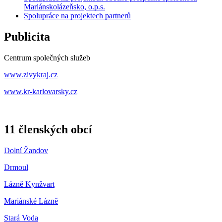
Mariánskolázeňsko, o.p.s.
Spolupráce na projektech partnerů
Publicita
Centrum společných služeb
www.zivykraj.cz
www.kr-karlovarsky.cz
11 členských obcí
Dolní Žandov
Drmoul
Lázně Kynžvart
Mariánské Lázně
Stará Voda